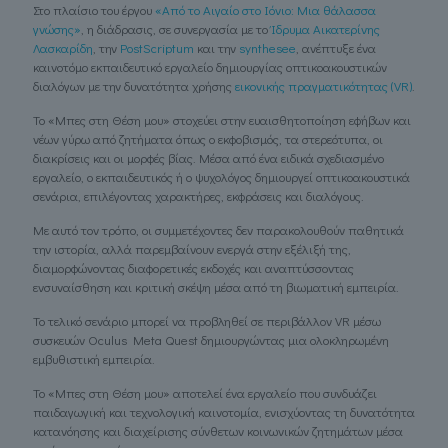
Στο πλαίσιο του έργου
«Από το Αιγαίο στο Ιόνιο: Μια θάλασσα
γνώσης»
, η διάδρασις, σε συνεργασία με το
Ίδρυμα Αικατερίνης
Λασκαρίδη
, την
PostScriptum
και την
synthesee
, ανέπτυξε ένα
καινοτόμο εκπαιδευτικό εργαλείο δημιουργίας οπτικοακουστικών
διαλόγων με την δυνατότητα χρήσης
εικονικής πραγματικότητας (VR)
.
Το «Μπες στη Θέση μου» στοχεύει στην ευαισθητοποίηση εφήβων και
νέων γύρω από ζητήματα όπως ο εκφοβισμός, τα στερεότυπα, οι
διακρίσεις και οι μορφές βίας. Μέσα από ένα ειδικά σχεδιασμένο
εργαλείο, ο εκπαιδευτικός ή ο ψυχολόγος δημιουργεί οπτικοακουστικά
σενάρια, επιλέγοντας χαρακτήρες, εκφράσεις και διαλόγους.
Με αυτό τον τρόπο, οι συμμετέχοντες δεν παρακολουθούν παθητικά
την ιστορία, αλλά παρεμβαίνουν ενεργά στην εξέλιξή της,
διαμορφώνοντας διαφορετικές εκδοχές και αναπτύσσοντας
ενσυναίσθηση και κριτική σκέψη μέσα από τη βιωματική εμπειρία.
Το τελικό σενάριο μπορεί να προβληθεί σε περιβάλλον VR μέσω
συσκευών Oculus Meta Quest δημιουργώντας μια ολοκληρωμένη
εμβυθιστική εμπειρία.
Το «Μπες στη Θέση μου» αποτελεί ένα εργαλείο που συνδυάζει
παιδαγωγική και τεχνολογική καινοτομία, ενισχύοντας τη δυνατότητα
κατανόησης και διαχείρισης σύνθετων κοινωνικών ζητημάτων μέσα