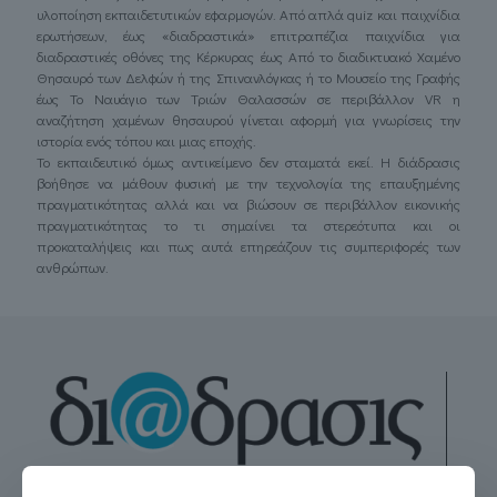
υλοποίηση εκπαιδετυτικών εφαρμογών. Από απλά quiz και παιχνίδια
ερωτήσεων, έως «διαδραστικά» επιτραπέζια παιχνίδια για
διαδραστικές οθόνες της Κέρκυρας έως Από το διαδικτυακό Χαμένο
Θησαυρό των Δελφών ή της Σπινανλόγκας ή το Μουσείο της Γραφής
έως Το Ναυάγιο των Τριών Θαλασσών σε περιβάλλον VR η
αναζήτηση χαμένων θησαυρού γίνεται αφορμή για γνωρίσεις την
ιστορία ενός τόπου και μιας εποχής.
Το εκπαιδευτικό όμως αντικείμενο δεν σταματά εκεί. Η διάδρασις
βοήθησε να μάθουν φυσική με την τεχνολογία της επαυξημένης
πραγματικότητας αλλά και να βιώσουν σε περιβάλλον εικονικής
πραγματικότητας το τι σημαίνει τα στερεότυπα και οι
προκαταλήψεις και πως αυτά επηρεάζουν τις συμπεριφορές των
ανθρώπων.