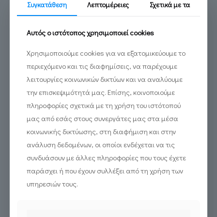
Συγκατάθεση
Λεπτομέρειες
Σχετικά με τα
Αυτός ο ιστότοπος χρησιμοποιεί cookies
Χρησιμοποιούμε cookies για να εξατομικεύουμε το
περιεχόμενο και τις διαφημίσεις, να παρέχουμε
Εγγραφή στο newsletter:
λειτουργίες κοινωνικών δικτύων και να αναλύουμε
την επισκεψιμότητά μας. Επίσης, κοινοποιούμε
πληροφορίες σχετικά με τη χρήση του ιστότοπού
μας από εσάς στους συνεργάτες μας στα μέσα
κοινωνικής δικτύωσης, στη διαφήμιση και στην
ανάλυση δεδομένων, οι οποίοι ενδέχεται να τις
Σεβαστουπόλεως 19, Αθήνα 115 26
συνδυάσουν με άλλες πληροφορίες που τους έχετε
210 5233244
info@diadrasis.gr
παράσχει ή που έχουν συλλέξει από τη χρήση των
υπηρεσιών τους.
Πιστοποιημένα συστήματα διαχείρισης σύμφωνα με τα