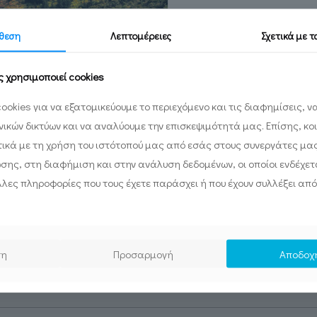
θεση
Λεπτομέρειες
Σχετικά με 
του έργου Ιστορίες Ερμηνείας στην αγροτική Ελλάδα.
ιστική κληρονομιά που ακόμη υπάρχει στον αγροτικό χώρο
ς χρησιμοποιεί cookies
ίας, ένα νέο καινοτόμο εργαλείο ξεναγήσεων στην Ελλάδ
ookies για να εξατομικεύουμε το περιεχόμενο και τις διαφημίσεις, 
ωνικών δικτύων και να αναλύουμε την επισκεψιμότητά μας. Επίσης, κο
ικά με τη χρήση του ιστότοπού μας από εσάς στους συνεργάτες μα
ωσης, στη διαφήμιση και στην ανάλυση δεδομένων, οι οποίοι ενδέχετα
λες πληροφορίες που τους έχετε παράσχει ή που έχουν συλλέξει από
Εγγραφή στο newsletter:
ση
Προσαρμογή
Αποδοχ