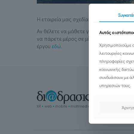
Συγκατά
Η εταιρεία μας σχεδίασε την ιστοσελίδα 
Αν θέλετε να μάθετε για την άυλη πολιτ
Αυτός ο ιστότοπο
να πάρετε μέρος σε μία ξενάγηση ερμηνε
Χρησιμοποιούμε c
έργου
εδώ
.
λειτουργίες κοιν
πληροφορίες σχετ
κοινωνικής δικτύ
συνδυάσουν με άλ
υπηρεσιών τους.
Άρνη