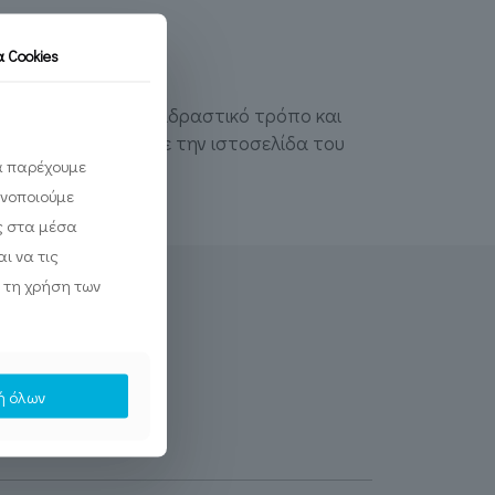
τα
Cookies
 της Ελλάδας με διαδραστικό τρόπο και
α τότε επισκεφτείτε την ιστοσελίδα του
να παρέχουμε
ινοποιούμε
ς στα μέσα
ι να τις
 τη χρήση των
ή όλων