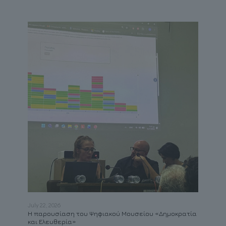
July 22, 2026
May 21
το
Η παρουσίαση του Ψηφιακού Μουσείου «Δημοκρατία
Συμβ
και Ελευθερία»
Καβά