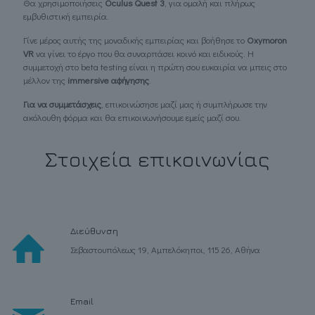
Θα χρησιμοποιήσεις
Oculus Quest 3
, για ομαλή και πλήρως
εμβυθιστική εμπειρία.
Γίνε μέρος αυτής της μοναδικής εμπειρίας και βοήθησε το
Oxymoron
VR
να γίνει το έργο που θα συναρπάσει κοινό και ειδικούς. Η
συμμετοχή στο beta testing είναι η πρώτη σου ευκαιρία να μπεις στο
μέλλον της
immersive αφήγησης
.
Για να συμμετάσχεις
, επικοινώσησε μαζί μας ή συμπλήρωσε την
ακόλουθη φόρμα και θα επικοινωνήσουμε εμείς μαζί σου.
Στοιχεία επικοινωνίας
Διεύθυνση
Σεβαστουπόλεως 19, Αμπελόκηποι, 115 26, Αθήνα
Email