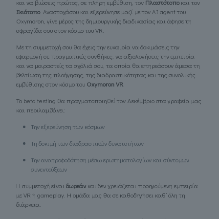
και να βιώσεις πρώτος, σε πλήρη εμβύθιση, τον
Πλαστότοπο
και τον
Σκιότοπο
. Αναστοχάσου και εξερεύνησε μαζί με τον AI agent του
Oxymoron, γίνε μέρος της δημιουργικής διαδικασίας και άφησε τη
σφραγίδα σου στον κόσμο του VR.
Με τη συμμετοχή σου θα έχεις την ευκαιρία να δοκιμάσεις την
εφαρμογή σε πραγματικές συνθήκες, να αξιολογήσεις την εμπειρία
και να μοιραστείς τα σχόλιά σου, τα οποία θα επηρεάσουν άμεσα τη
βελτίωση της πλοήγησης, της διαδραστικότητας και της συνολικής
εμβύθισης στον κόσμο του
Oxymoron VR
.
Το beta testing θα πραγματοποιηθεί τον Δεκέμβριο στα γραφεία μας
και περιλαμβάνει:
Την εξερεύνηση των κόσμων
Τη δοκιμή των διαδραστικών δυνατοτήτων
Την ανατροφοδότηση μέσω ερωτηματολογίων και σύντομων
συνεντεύξεων
Η συμμετοχή είναι
δωρεάν
και δεν χρειάζεται προηγούμενη εμπειρία
με VR ή gameplay. Η ομάδα μας θα σε καθοδηγήσει καθ’ όλη τη
διάρκεια.