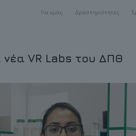
Για εμάς
Δραστηριότητες
Έ
 νέα VR Labs του ΔΠΘ