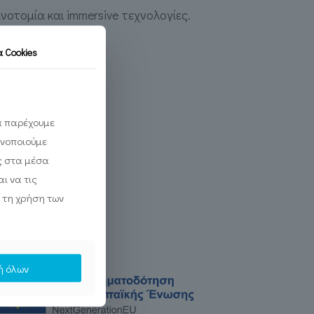
οτομία και immersive τεχνολογίες.
τα
Cookies
να παρέχουμε
ινοποιούμε
ς στα μέσα
ι να τις
 τη χρήση των
ή όλων