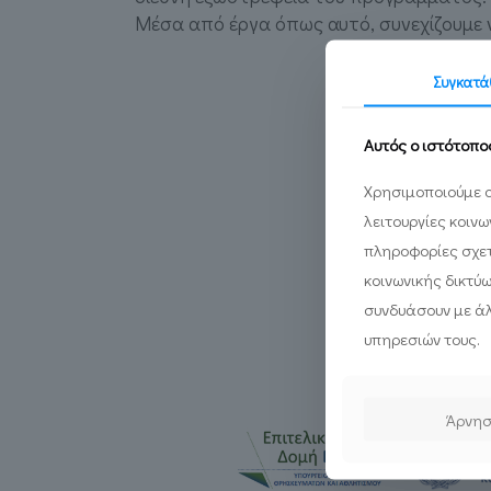
Μέσα από έργα όπως αυτό, συνεχίζουμε ν
Συγκατά
Αυτός ο ιστότοπο
Χρησιμοποιούμε c
λειτουργίες κοιν
πληροφορίες σχετ
κοινωνικής δικτύ
συνδυάσουν με άλ
υπηρεσιών τους.
Άρνη