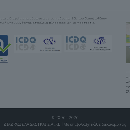
ματα διαχείρισης σύμφωνα με τα πρότυπα ISO, που διασφαλίζουν
ντική υπευθυνότητα, ασφάλεια πληροφοριών και προστασία
May 4, 2026
Ju
Ολοκλήρωση
Η 
οπτικοακουστικών
Ψη
παραγωγών για το
«Δ
ΙΛΜΚ
Ελ
© 2006 - 2026
ΔΙΑΔΡΑΣΙΣ ΛΑΔΑΣ Ι ΚΑΙ ΣΙΑ ΙΚΕ | Με επιφύλαξη κάθε δικαιώματος