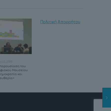
Πολιτική Απορρήτου
ly 22, 2026
May 21, 2026
May 20, 2026
παρουσίαση του
Συμβάλλοντας στον
Δημιουργούμε τα νέα
φιακού Μουσείου
ψηφιακό
VR Labs του ΔΠΘ
ημοκρατία και
μετασχηματισμό της
ευθερία»
Καβάλας