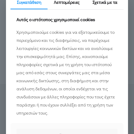
Συγκατάθεση
Λεπτομέρειες
Σχετικά με τα
Αυτός ο ιστότοπος χρησιμοποιεί cookies
Χρησιμοποιούμε cookies για να εξατομικεύουμε το
περιεχόμενο και τις διαφημίσεις, να παρέχουμε
λειτουργίες κοινωνικών δικτύων και να αναλύουμε
Δημιουργούμε τα νέα VR Labs του ΔΠΘ
την επισκεψιμότητά μας. Επίσης, κοινοποιούμε
πληροφορίες σχετικά με τη χρήση του ιστότοπού
Read more
μας από εσάς στους συνεργάτες μας στα μέσα
κοινωνικής δικτύωσης, στη διαφήμιση και στην
ανάλυση δεδομένων, οι οποίοι ενδέχεται να τις
συνδυάσουν με άλλες πληροφορίες που τους έχετε
παράσχει ή που έχουν συλλέξει από τη χρήση των
υπηρεσιών τους.