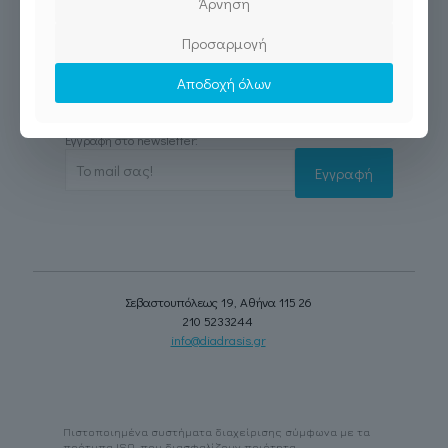
Άρνηση
Προσαρμογή
Αποδοχή όλων
Εγγραφή στο newsletter:
Σεβαστουπόλεως 19, Αθήνα 115 26
210 5233244
info@diadrasis.gr
Πιστοποιημένα συστήματα διαχείρισης σύμφωνα με τα
πρότυπα ISO, που διασφαλίζουν ποιότητα,