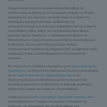
Το έργο στοχεύει στην αποτελεσματικότερη διασύνδεση της
πανεπιστημιακής έρευνας με τις εκτιμώμενες ανάγκες τις εθνικής
οικονομίας και της κοινωνίας, με τελικό στόχο την ενίσχυση της
καινοτόμου επιχειρηματικότητας, την βελτίωση της
ανταγωνιστικότητας των ελληνικών επιχειρήσεων και της εγχώριας
προστιθέμενης αξίας, καθώς και την δημιουργία νέων θέσεων
εργασίας υψηλών προσόντων. Η πρόσκληση απευθύνεται σε
Πανεπιστήμια τα οποία καλούνται να συστήσουν κοινοπραξιών με
Επιχειρήσεις, για την ανάπτυξη καινοτόμων, διεθνώς
ανταγωνιστικών προϊόντων και υπηρεσιών Ε&Α, με έμφαση σε τομείς
τεχνολογίας αιχμής, που θα εφαρμοστούν στην πραγματική
οικονομία.
Στο πλαίσιο αυτό η διάδρασις συμπράττει με το
Τμήμα Ιστορίας και
Αρχαιολογίας
του Εθνικού & Καποδιστριακού Πανεπιστημίου Αθηνών
και το
Τμήμα Εικαστικών και Εφαρμοσμένων Τεχνών
του
Πανεπιστημίου Δυτικής Μακεδονίας με σκοπό την ανάπτυξη
καινοτόμων εργαλείων που αξιοποιούν τις ψηφιακές τεχνολογίες
αιχμής στους χώρους πολιτισμού και της εκπαίδευσης.
Το έργο με τίτλο «
SUB1.1. Συμπράξεις Ερευνητικής Αριστείας-ΣΕΑ
»,
περιλαμβάνεται στο Υποέργο 1 της Δράσης «Προώθηση της
ποιότητας, της καινοτομίας και της εξωστρέφειας στα