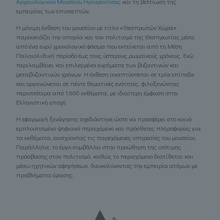
Αρχαιολογικού Μουσείου Ηγουμενίτσας
και τη βελτίωση της
εμπειρίας των επισκεπτών.
Η μόνιμη έκθεση του μουσείου με τίτλο «Θεσπρωτών Χώρα»
παρουσιάζει την ιστορία και τον πολιτισμό της Θεσπρωτίας μέσα
από ένα ευρύ χρονολογικό φάσμα που εκτείνεται από τη Μέση
Παλαιολιθική περίοδο έως τους ύστερους ρωμαϊκούς χρόνους. Ενώ
περιλαμβάνει και επιλεγμένα ευρήματα των βυζαντινών και
μεταβυζαντινών χρόνων. Η έκθεση αναπτύσσεται σε τρία επίπεδα
και οργανώνεται σε πέντε θεματικές ενότητες, φιλοξενώντας
περισσότερα από 1.600 εκθέματα, με ιδιαίτερη έμφαση στην
Ελληνιστική εποχή.
Η εφαρμογή ξενάγησης σχεδιάστηκε ώστε να προσφέρει στο κοινό
εμπλουτισμένο ψηφιακό περιεχόμενο και πρόσθετες πληροφορίες για
τα εκθέματα, ενισχύοντας τις παρεχόμενες υπηρεσίες του μουσείου.
Παράλληλα, το έργο συμβάλλει στην προώθηση της ισότιμης
πρόσβασης στον πολιτισμό, καθώς το περιεχόμενο διατίθεται και
μέσω ηχητικών αφηγήσεων, διευκολύνοντας την εμπειρία ατόμων με
προβλήματα όρασης.