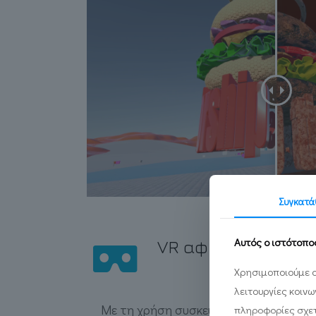
Συγκατά
Αυτός ο ιστότοπο
VR αφήγηση
Χρησιμοποιούμε c
λειτουργίες κοιν
Με τη χρήση συσκευών VR τύπου Meta 
πληροφορίες σχετ