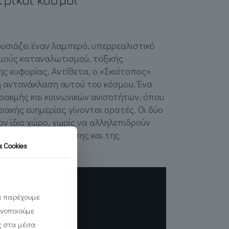
σιάζει έναν λαμπερό, υπερρεαλιστικό
μούς καταναλωτισμού, τοξικής
ης ευφορίας. Αντίθετα, ο «Σκιότοπος»
νή αντανάκλαση αυτού του κόσμου. Ένα
ακμής και κοινωνικών ανισοτήτων, όπου
ειακής ευημερίας γίνονται ορατές. Οι δύο
ν ίδιο χώρο, χωρίς να αλληλεπιδρούν
 αίσθηση της έντασης και της
τα
Cookies
να παρέχουμε
ινοποιούμε
ς στα μέσα