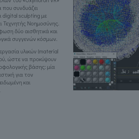
έλων του «Oxymoron VR»
α που συνδυάζει
digital sculpting με
ι Τεχνητής Νοημοσύνης.
φωση δύο αισθητικά και
ογικά συγγενών κόσμων.
ργασία υλικών (material
σμού, ώστε να προκύψουν
ορφολογικής βάσης: μία
στική για τον
ειδωμένη και
.