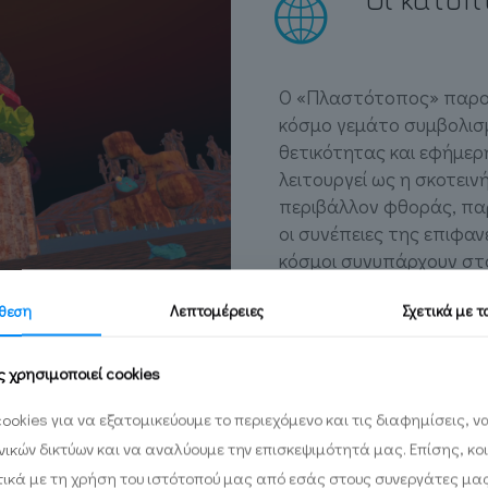
Ο «Πλαστότοπος» παρου
κόσμο γεμάτο συμβολισ
θετικότητας και εφήμερ
λειτουργεί ως η σκοτει
περιβάλλον φθοράς, παρ
οι συνέπειες της επιφαν
κόσμοι συνυπάρχουν στο
άμεσα, ενισχύοντας την
θεση
Λεπτομέρειες
Σχετικά με 
αντίφασης.
ς χρησιμοποιεί cookies
ookies για να εξατομικεύουμε το περιεχόμενο και τις διαφημίσεις, 
ωνικών δικτύων και να αναλύουμε την επισκεψιμότητά μας. Επίσης, κο
Quest, ο θεατής
ικά με τη χρήση του ιστότοπού μας από εσάς στους συνεργάτες μα