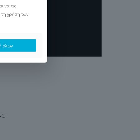
ι να τις
 τη χρήση των
ή όλων
λο