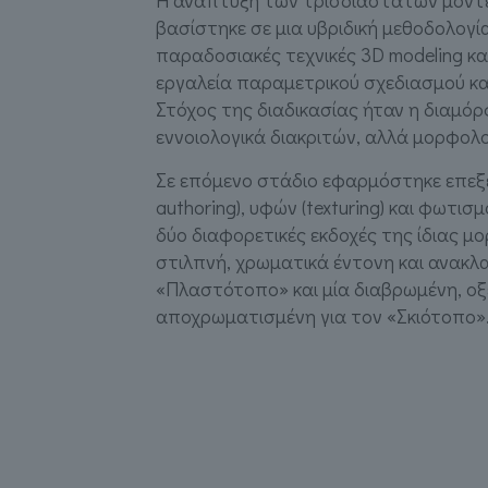
Η ανάπτυξη των τρισδιάστατων μοντ
βασίστηκε σε μια υβριδική μεθοδολογί
παραδοσιακές τεχνικές 3D modeling και 
εργαλεία παραμετρικού σχεδιασμού κα
Στόχος της διαδικασίας ήταν η διαμόρ
εννοιολογικά διακριτών, αλλά μορφολ
Σε επόμενο στάδιο εφαρμόστηκε επεξε
authoring), υφών (texturing) και φωτι
δύο διαφορετικές εκδοχές της ίδιας μ
στιλπνή, χρωματικά έντονη και ανακλα
«Πλαστότοπο» και μία διαβρωμένη, οξ
αποχρωματισμένη για τον «Σκιότοπο»