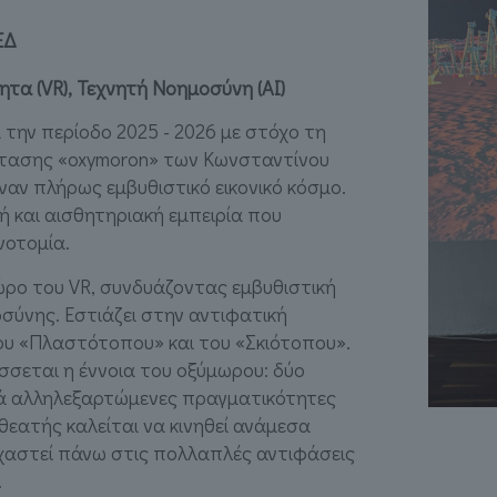
ΕΔ
ητα (VR), Τεχνητή Νοημοσύνη (AI)
 την περίοδο 2025 - 2026 με στόχο τη
τασης «oxymoron» των Κωνσταντίνου
αν πλήρως εμβυθιστικό εικονικό κόσμο.
ή και αισθητηριακή εμπειρία που
νοτομία.
ώρο του VR, συνδυάζοντας εμβυθιστική
σύνης. Εστιάζει στην αντιφατική
υ «Πλαστότοπου» και του «Σκιότοπου».
σεται η έννοια του οξύμωρου: δύο
κά αλληλεξαρτώμενες πραγματικότητες
θεατής καλείται να κινηθεί ανάμεσα
χαστεί πάνω στις πολλαπλές αντιφάσεις
.