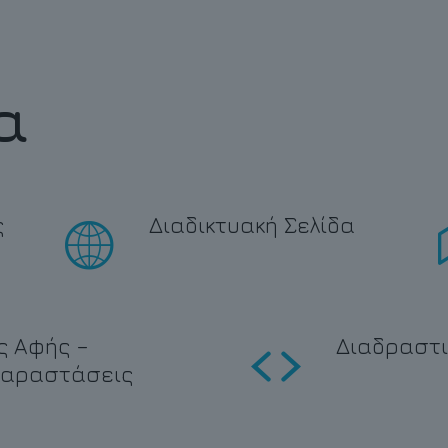
α
ς
Διαδικτυακή Σελίδα
ς Αφής –
Διαδραστι
παραστάσεις