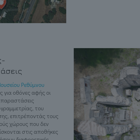
ς-
τάσεις
Μουσείου Ρεθύμνου
 για οθόνες αφής οι
ναπαραστάσεις
ογραμμετρίας, του
σης, επιτρέποντάς τους
κούς χώρους που δεν
ρίσκονται στις αποθήκες
οήσουν διαφορετικές