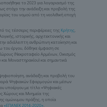
λοποιήθηκε το 2023 για λογαριασμό της
ι ως στόχο την ανάδειξη και προβολή της
τορίας του νομού από τη νεολιθική εποχή
πό τις τέσσερις περιφέρειες της
Κρήτης
,
ογικής, ιστορικής, αρχιτεκτονικής και
την αδιάλειπτη ανθρώπινη κατοίκηση και
ω του έργου, δόθηκε έμφαση σε
Χώρους (Νεκροταφείο Αρμένων, Οικισμός
 και Μοναστηρακίου) και σημαντικά
ψηφιοποίηση, ανάδειξη και προβολή του
 σειρά Ψηφιακών Εφαρμογών και μέσων
του υποέργου με τίτλο «Ψηφιακές
ύς Χώρους και Μνημεία της
της ομώνυμου πράξης, η οποία
μα
«ΕΠΑΝΕΚ 2014-2020»
.