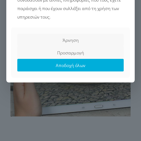
παράσχει ή που έχουν συλλέξει από τη χρήση των
υπηρεσιών τους.
Άρνηση
ΚΑΘΕ ΒΗΜΑ ΕΝΑ ΤΑΞΙΔΙ ΣΤΗΝ ΙΣΤΟΡΙΑ
Προσαρμογή
Εικονική περιήγηση σε πραγματικό χρόνο
στο Ενετικό Ηράκλειο του 16ου αιώνα
Αποδοχή όλων