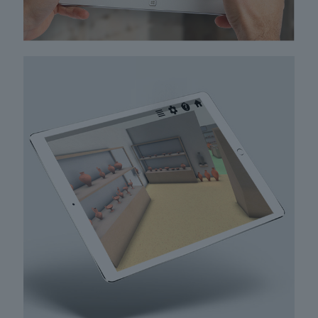
MUSEUM E-GUIDE
Εφαρμογή διαδραστικής περιήγησης σε
εσωτερικούς χώρους πολιτισμού (μουσεία,
εκθέσεις, galleries)με πλούσιο πολυμεσικό
περιεχόμενο και δυνατότητα
αλληλεπίδρασης με τον χρήστη