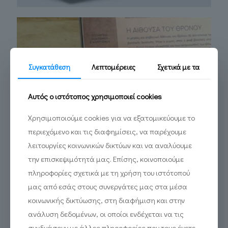
Συγκατάθεση
Λεπτομέρειες
Σχετικά με τα
VR, AR, QR CODES
Αυτός ο ιστότοπος χρησιμοποιεί cookies
Ξενάγηση στο ανάκτορο του Νέστορα
συνδυάζοντας την εικονική και επαυξημένη
Χρησιμοποιούμε cookies για να εξατομικεύουμε το
πραγματικότητα με τη χρήση της
τεχνολογίας QR Code, η οποία προσφέρει
περιεχόμενο και τις διαφημίσεις, να παρέχουμε
στον επισκέπτη μια πρωτόγνωρη
λειτουργίες κοινωνικών δικτύων και να αναλύουμε
βιωματική εμπειρία
την επισκεψιμότητά μας. Επίσης, κοινοποιούμε
πληροφορίες σχετικά με τη χρήση του ιστότοπού
μας από εσάς στους συνεργάτες μας στα μέσα
κοινωνικής δικτύωσης, στη διαφήμιση και στην
ανάλυση δεδομένων, οι οποίοι ενδέχεται να τις
συνδυάσουν με άλλες πληροφορίες που τους έχετε