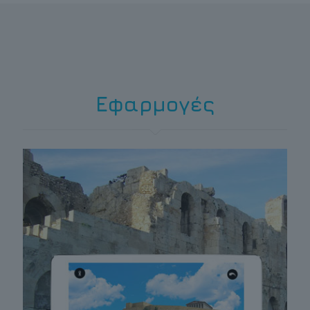
Eφαρμογές
ATHENS TIMEWALK
Πώς θα ήταν αν μπορούσατε να δείτε το
μεγαλείο της Αρχαίας Αθήνας
περπατώντας στους δρόμους της