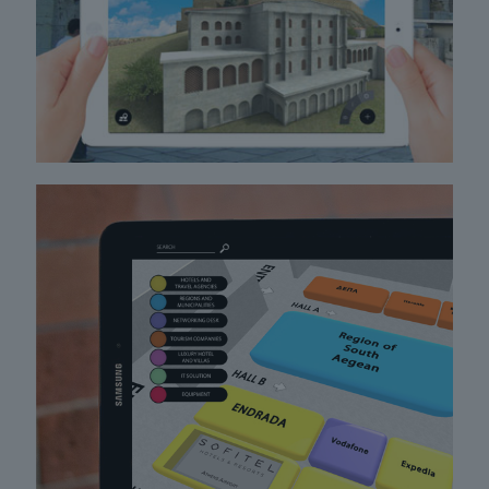
σύγχρονης πόλης;
EXPO WALK
Εφαρμογή εικονικής περιήγησης σε
πραγματικό χρόνο, κατάλληλη για
εμπορικές εκθέσεις. Σε ένα καλαίσθητο
γραφικό περιβάλλον ο εκθέτης διαφημίζει
το περίπτερό του, ενώ ο επισκέπτης έχει
πρόσβαση σε πληροφορίες κάθε είδους