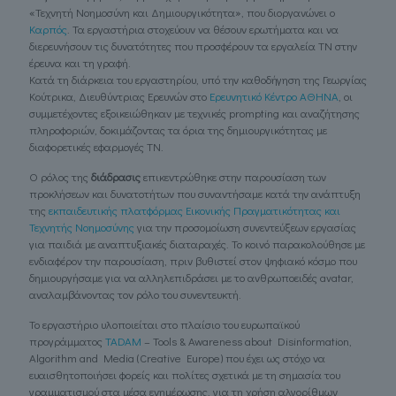
«Τεχνητή Νοημοσύνη και Δημιουργικότητα», που διοργανώνει ο
Καρπός
. Τα εργαστήρια στοχεύουν να θέσουν ερωτήματα και να
διερευνήσουν τις δυνατότητες που προσφέρουν τα εργαλεία ΤΝ στην
έρευνα και τη γραφή.
Κατά τη διάρκεια του εργαστηρίου, υπό την καθοδήγηση της Γεωργίας
Κούτρικα, Διευθύντριας Ερευνών στο
Ερευνητικό Κέντρο ΑΘΗΝΑ
, οι
συμμετέχοντες εξοικειώθηκαν με τεχνικές prompting και αναζήτησης
πληροφοριών, δοκιμάζοντας τα όρια της δημιουργικότητας με
διαφορετικές εφαρμογές ΤΝ.
Ο ρόλος της
διάδρασις
επικεντρώθηκε στην παρουσίαση των
προκλήσεων και δυνατοτήτων που συναντήσαμε κατά την ανάπτυξη
της
εκπαιδευτικής πλατφόρμας Εικονικής Πραγματικότητας και
Τεχνητής Νοημοσύνης
για την προσομοίωση συνεντεύξεων εργασίας
για παιδιά με αναπτυξιακές διαταραχές. Το κοινό παρακολούθησε με
ενδιαφέρον την παρουσίαση, πριν βυθιστεί στον ψηφιακό κόσμο που
δημιουργήσαμε για να αλληλεπιδράσει με το ανθρωποειδές avatar,
αναλαμβάνοντας τον ρόλο του συνεντευκτή.
Το εργαστήριο υλοποιείται στο πλαίσιο του ευρωπαϊκού
προγράμματος
TADAM
– Tools & Awareness about Disinformation,
Algorithm and Media (Creative Europe) που έχει ως στόχο να
ευαισθητοποιήσει φορείς και πολίτες σχετικά με τη σημασία του
γραμματισμού στα μέσα ενημέρωσης, για τη χρήση αλγορίθμων