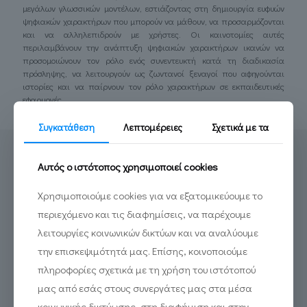
μεγάλων γλωσσικών μοντέλων, εστιάζοντας στη δημιουργία ευφυών
ψηφιακών χαρακτήρων που μπορούν να μάθουν, να προσαρμόζονται
και να αλληλεπιδρούν με χρήστες. Οι καινοτομίες αυτές
περιλαμβάνουν την ανάπτυξη ψηφιακών χαρακτήρων ικανών να
προσομοιώνουν τον ρόλο ενός συνεντευκτή κατά τη διαδικασία
πρόσληψης, να λειτουργούν ως ζωντανοί ξεναγοί που αφηγούνται
ιστορίες και να παίρνουν τον ρόλο χαρακτήρων σε εκπαιδευτικές
εφαρμογές.
Συγκατάθεση
Λεπτομέρειες
Σχετικά με τα
Αυτός ο ιστότοπος χρησιμοποιεί cookies
Χρησιμοποιούμε cookies για να εξατομικεύουμε το
περιεχόμενο και τις διαφημίσεις, να παρέχουμε
λειτουργίες κοινωνικών δικτύων και να αναλύουμε
την επισκεψιμότητά μας. Επίσης, κοινοποιούμε
πληροφορίες σχετικά με τη χρήση του ιστότοπού
μας από εσάς στους συνεργάτες μας στα μέσα
κοινωνικής δικτύωσης, στη διαφήμιση και στην