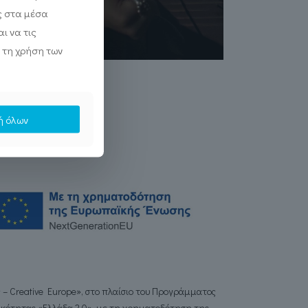
ς στα μέσα
ι να τις
 τη χρήση των
ή όλων
ς –
Creative Europe
», στο πλαίσιο του Προγράμματος
τικότητας «Ελλάδα 2.0», με τη χρηματοδότηση της