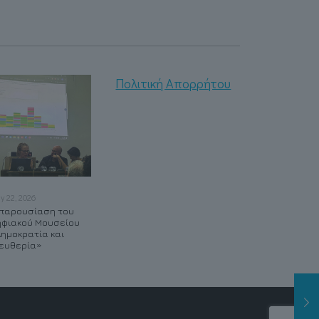
Πολιτική Απορρήτου
ly 22, 2026
May 21, 2026
May 20, 2026
παρουσίαση του
Συμβάλλοντας στον
Δημιουργούμε τα νέα
φιακού Μουσείου
ψηφιακό
VR Labs του ΔΠΘ
ημοκρατία και
μετασχηματισμό της
ευθερία»
Καβάλας