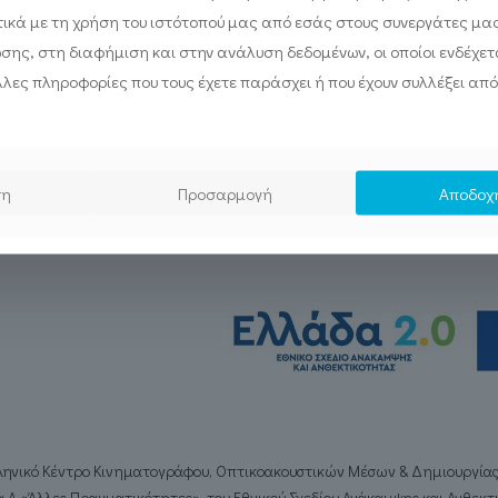
ικά με τη χρήση του ιστότοπού μας από εσάς στους συνεργάτες μα
ωσης, στη διαφήμιση και στην ανάλυση δεδομένων, οι οποίοι ενδέχετα
λες πληροφορίες που τους έχετε παράσχει ή που έχουν συλλέξει από
ση
Προσαρμογή
Αποδοχ
λληνικό Κέντρο Κινηματογράφου, Οπτικοακουστικών Μέσων & Δημιουργία
 Α «Άλλες Πραγματικότητες», του Εθνικού Σχεδίου Ανάκαμψης και Ανθεκ