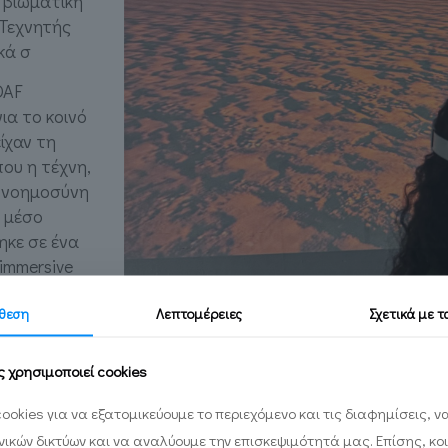
 βιωματική
 Τεχνητής
κά σ
DAF
ια το κοινό
είχαν τη
ου η τέχνη,
ή νοημοσύνη
ό μέσο
κε σε ένα
immersive
θεση
Λεπτομέρειες
Σχετικά με 
δημιουργούς,
ν
ς χρησιμοποιεί cookies
.
ookies για να εξατομικεύουμε το περιεχόμενο και τις διαφημίσεις, 
ωνικών δικτύων και να αναλύουμε την επισκεψιμότητά μας. Επίσης, κο