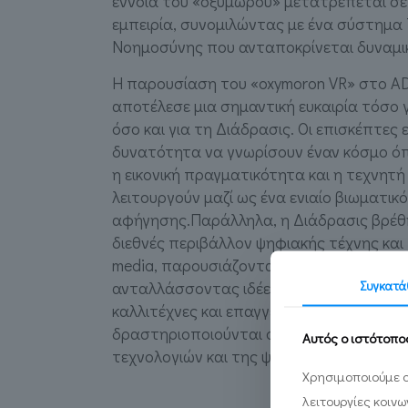
έννοια του «οξύμωρου» μετατρέπεται σε
εμπειρία, συνομιλώντας με ένα σύστημα
Νοημοσύνης που ανταποκρίνεται δυναμι
Η παρουσίαση του «oxymoron VR» στο A
αποτέλεσε μια σημαντική ευκαιρία τόσο γ
όσο και για τη Διάδρασις. Οι επισκέπτες 
δυνατότητα να γνωρίσουν έναν κόσμο όπ
η εικονική πραγματικότητα και η τεχνητ
λειτουργούν μαζί ως ένα ενιαίο βιωματικ
αφήγησης.Παράλληλα, η Διάδρασις βρέθη
διεθνές περιβάλλον ψηφιακής τέχνης και 
media, παρουσιάζοντας το έργο της,
Συγκατά
ανταλλάσσοντας ιδέες και γνωρίζοντας 
καλλιτέχνες και επαγγελματίες που
δραστηριοποιούνται στον χώρο των νέω
Αυτός ο ιστότοπο
τεχνολογιών και της ψηφιακής αφήγησης
Χρησιμοποιούμε c
λειτουργίες κοιν