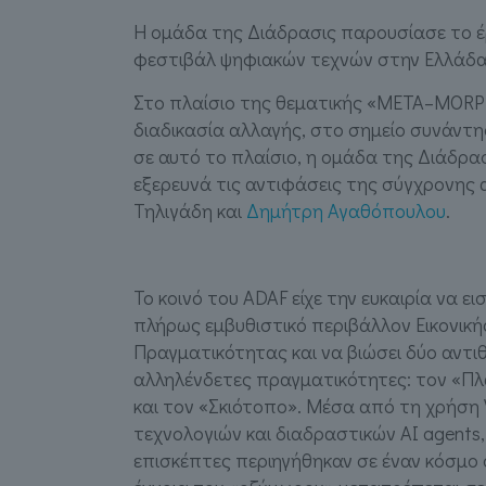
Η ομάδα της Διάδρασις παρουσίασε το έ
φεστιβάλ ψηφιακών τεχνών στην Ελλάδα,
Στο πλαίσιο της θεματικής «META–MORPHO
διαδικασία αλλαγής, στο σημείο συνάντ
σε αυτό το πλαίσιο, η ομάδα της Διάδρα
εξερευνά τις αντιφάσεις της σύγχρονης
Τηλιγάδη και
Δημήτρη Αγαθόπουλου
.
Το κοινό του ADAF είχε την ευκαιρία να ει
πλήρως εμβυθιστικό περιβάλλον Εικονική
Πραγματικότητας και να βιώσει δύο αντι
αλληλένδετες πραγματικότητες: τον «Π
και τον «Σκιότοπο». Μέσα από τη χρήση
τεχνολογιών και διαδραστικών AI agents,
επισκέπτες περιηγήθηκαν σε έναν κόσμο