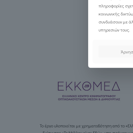
πληροφορίες σχετ
κοινωνικής δικτύ
συνδυάσουν με άλ
υπηρεσιών τους.
Άρνη
Το έργο υλοποιείται με χρηματοδότηση από το «Ε
Ενίσχυσης «Το Μέλλον είναι Εδώ», υπο-πρόγραμμα