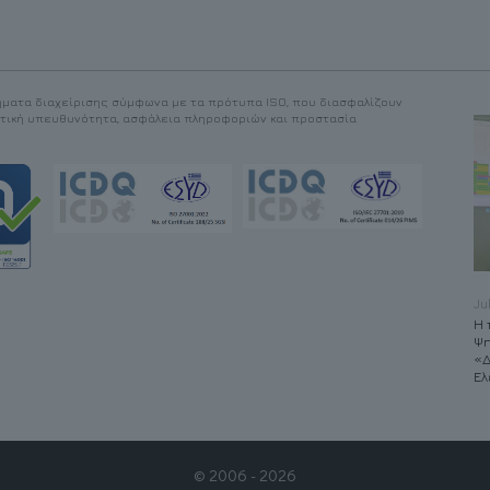
ματα διαχείρισης σύμφωνα με τα πρότυπα ISO, που διασφαλίζουν
ντική υπευθυνότητα, ασφάλεια πληροφοριών και προστασία
May 4, 2026
Ju
Ολοκλήρωση
Η 
οπτικοακουστικών
Ψη
παραγωγών για το
«Δ
ΙΛΜΚ
Ελ
© 2006 - 2026