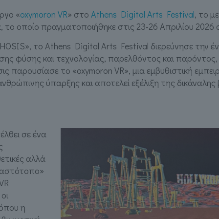
ργο «
oxymoron VR
» στο
Athens Digital Arts Festival
, το μ
 το οποίο πραγματοποιήθηκε στις 23-26 Απριλίου 2026
SIS», το Athens Digital Arts Festival διερεύνησε την 
ησης φύσης και τεχνολογίας, παρελθόντος και παρόντος
σις παρουσίασε το «oxymoron VR», μια εμβυθιστική εμπει
 ανθρώπινης ύπαρξης και αποτελεί εξέλιξη της δικάναλ
σέλθει σε ένα
ς
θετικές αλλά
λαστότοπο»
 VR
 οι
 όπου η