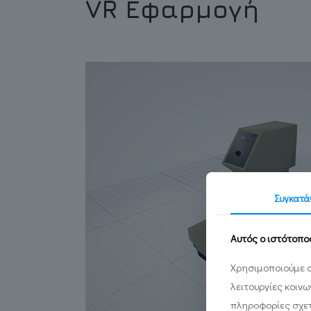
VR Εφαρμογή
Συγκατά
Αυτός ο ιστότοπο
Χρησιμοποιούμε c
λειτουργίες κοιν
πληροφορίες σχετ