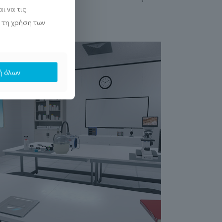
ι να τις
 τη χρήση των
ή όλων