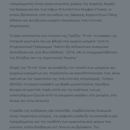
προγράμματος στους αρχαιολογικούς χώρους της Αρχαίας Αγοράς,
του Κεραμεικού και των λόφων Φιλοπάππου-Νυμφών-Πνύκας, οι
οποίοι βρίσκονται υπό την ευθύνη της Εφορείας Αρχαιοτήτων Πόλης
Αθηνών και φιλοξενούν μνημεία παγκόσμιας πολιτιστικής
κληρονομιάς.
To έργο υλοποιείται στο πλαίσιο της Πράξης "Θ-ink: το γκράφιτι ως
ιστορική μαρτυρία και ως φθορά στα αρχαία μνημεία" από το
Επιχειρησιακό Πρόγραμμα "Ανάπτυξη Ανθρώπινου Δυναμικού
Εκπαίδευση και Διά Βίου Μάθηση - ΕΣΠΑ, Με τη συγχρηματοδότηση
της Ελλάδας και της Ευρωπαϊκής Ένωσης"
Στόχος του "Θ-ink" είναι να αναδείξει τον πλούτο των μνημείων και
αρχαίων ευρημάτων και παράλληλα να ευαισθητοποιήσει τους νέους
σχετικά με την προστασία της πολιτιστικής κληρονομιάς. Το έργο
εξετάζει το αρχαίο γκράφιτι ως φορέα μικροϊστορίας περιόδων
φτωχών σε γραπτές πηγές αλλά και τις συνέπειες των μη
αναστρέψιμων ζημιών από τα σύγχρονα γκράφιτι στα μνημεία, στα
άτομα και στην κοινωνία.
Η ομάδα της Διάδρασις έχει αναλάβει, συμβάλλοντας δυναμικά
στους παραπάνω στόχους, την ψηφιακή ανάδειξη του εκπαιδευτικού
προγράμματος και την προβολή των αρχαιολογικών χώρων που
γίνονται πλέον διαθέσιμοι απ’ όπου κι αν βρίσκεστε. Πιο