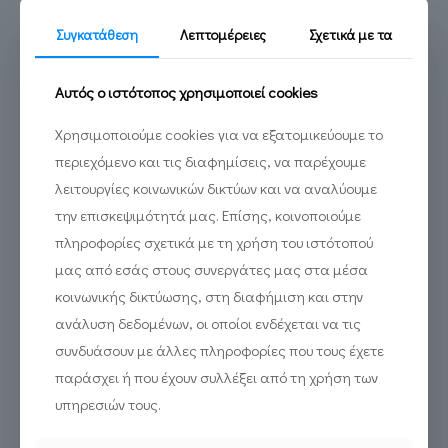
Τα Νέα του Έργου
Συγκατάθεση
Λεπτομέρειες
Σχετικά με τα
Αυτός ο ιστότοπος χρησιμοποιεί cookies
Χρησιμοποιούμε cookies για να εξατομικεύουμε το
περιεχόμενο και τις διαφημίσεις, να παρέχουμε
λειτουργίες κοινωνικών δικτύων και να αναλύουμε
την επισκεψιμότητά μας. Επίσης, κοινοποιούμε
πληροφορίες σχετικά με τη χρήση του ιστότοπού
μας από εσάς στους συνεργάτες μας στα μέσα
κοινωνικής δικτύωσης, στη διαφήμιση και στην
ανάλυση δεδομένων, οι οποίοι ενδέχεται να τις
Κυκλοφορεί η ταινία του
συνδυάσουν με άλλες πληροφορίες που τους έχετε
“Θ-ink” για τη φθορά στα
παράσχει ή που έχουν συλλέξει από τη χρήση των
μνημεία
υπηρεσιών τους.