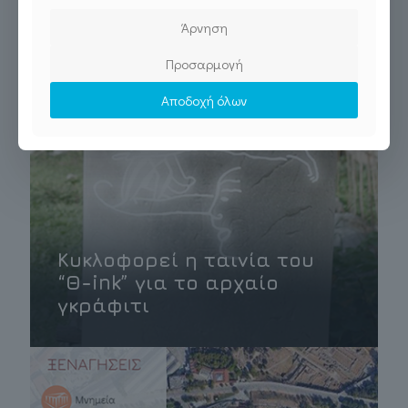
Άρνηση
Προσαρμογή
Αποδοχή όλων
Κυκλοφορεί η ταινία του
“Θ-ink” για το αρχαίο
γκράφιτι