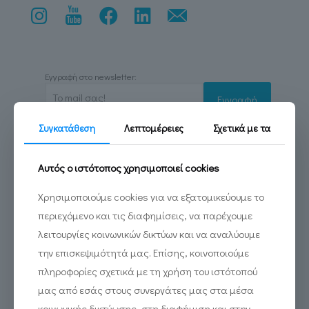
Εγγραφή στο newsletter:
Συγκατάθεση
Λεπτομέρειες
Σχετικά με τα
Αυτός ο ιστότοπος χρησιμοποιεί cookies
Sevastoupoleos 19, Athens 115 26
Χρησιμοποιούμε cookies για να εξατομικεύουμε το
210 5233244
περιεχόμενο και τις διαφημίσεις, να παρέχουμε
info@diadrasis.gr
λειτουργίες κοινωνικών δικτύων και να αναλύουμε
την επισκεψιμότητά μας. Επίσης, κοινοποιούμε
πληροφορίες σχετικά με τη χρήση του ιστότοπού
ISO CERTIFICATIONS
μας από εσάς στους συνεργάτες μας στα μέσα
κοινωνικής δικτύωσης, στη διαφήμιση και στην