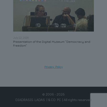
July 22, 2026
May 21
Presentation of the Digital Museum “Democracy and
Contr
Freedom”
Privacy Policy
© 2006 - 2026
DIADRASIS LADAS I & CO PC | All rights reserved