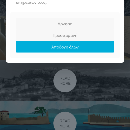
υπηρεσιών τους.
Άρνηση
Προσαρμογή
READ
MORE
Αποδοχή όλων
READ
MORE
READ
MORE