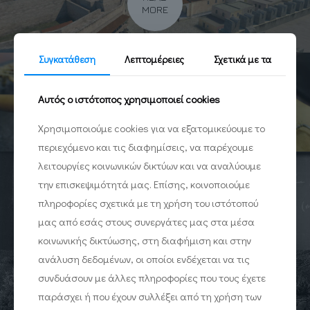
MORE
Συγκατάθεση
Λεπτομέρειες
Σχετικά με τα
READ
Αυτός ο ιστότοπος χρησιμοποιεί cookies
MORE
Χρησιμοποιούμε cookies για να εξατομικεύουμε το
περιεχόμενο και τις διαφημίσεις, να παρέχουμε
λειτουργίες κοινωνικών δικτύων και να αναλύουμε
την επισκεψιμότητά μας. Επίσης, κοινοποιούμε
READ
πληροφορίες σχετικά με τη χρήση του ιστότοπού
MORE
μας από εσάς στους συνεργάτες μας στα μέσα
κοινωνικής δικτύωσης, στη διαφήμιση και στην
ανάλυση δεδομένων, οι οποίοι ενδέχεται να τις
συνδυάσουν με άλλες πληροφορίες που τους έχετε
READ
παράσχει ή που έχουν συλλέξει από τη χρήση των
MORE