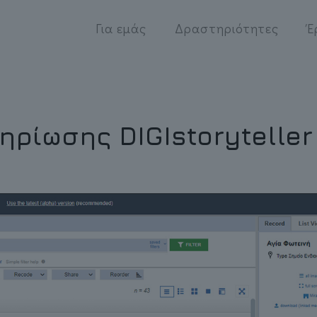
Για εμάς
Δραστηριότητες
Έ
ρίωσης DIGIstoryteller