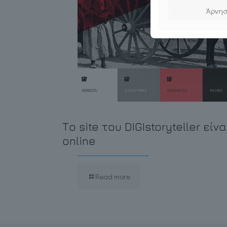
Άρνη
Το site του DIGIstoryteller είνα
online
Read more