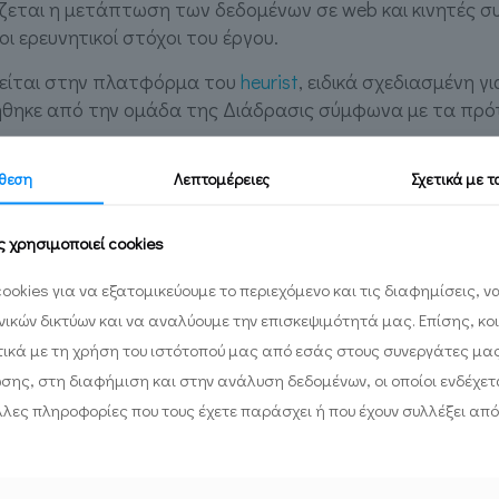
εται η μετάπτωση των δεδομένων σε web και κινητές συ
ι ερευνητικοί στόχοι του έργου.
είται στην πλατφόρμα του
heurist
, ειδικά σχεδιασμένη γ
ήθηκε από την ομάδα της Διάδρασις σύμφωνα με τα πρ
θεση
Λεπτομέρειες
Σχετικά με 
ς χρησιμοποιεί cookies
ookies για να εξατομικεύουμε το περιεχόμενο και τις διαφημίσεις, 
ωνικών δικτύων και να αναλύουμε την επισκεψιμότητά μας. Επίσης, κο
ικά με τη χρήση του ιστότοπού μας από εσάς στους συνεργάτες μα
ωσης, στη διαφήμιση και στην ανάλυση δεδομένων, οι οποίοι ενδέχετα
λες πληροφορίες που τους έχετε παράσχει ή που έχουν συλλέξει από