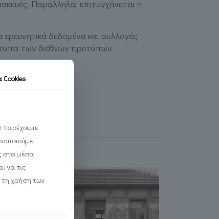
σκευές. Παράλληλα, επιτυγχάνεται η
ια ερευνητικά δεδομένα και συλλογές
ότυπα των διεθνών προτύπων
τα
Cookies
να παρέχουμε
ινοποιούμε
ς στα μέσα
ι να τις
 τη χρήση των