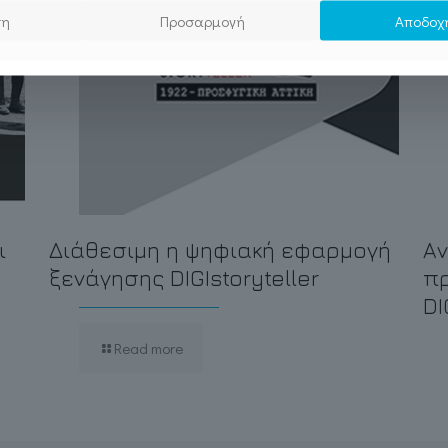
ση
Προσαρμογή
Αποδοχ
ι
Διάθεσιμη η ψηφιακή εφαρμογή
Αν
ξενάγησης DIGIstoryteller
πρ
DI
Read more