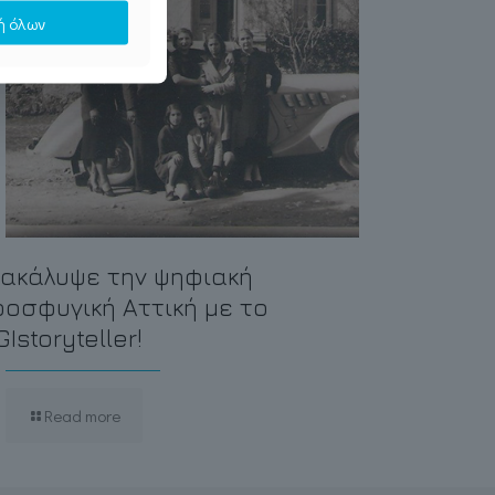
ή όλων
ακάλυψε την ψηφιακή
οσφυγική Αττική με το
GIstoryteller!
Read more