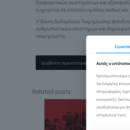
διαφορετικών συστημάτων και εξασφαλίζ
ευχρηστία σε επίπεδο ομάδας καθώς και ο
Η Βάση Δεδομένων Τεκμηρίωσης φιλοξεν
ανθρωπιστικών επιστημών και δημιουργ
τεκμηρίωσης.
Συγκατά
Διαβάστε περισσότερα...
Αυτός ο ιστότοπο
Χρησιμοποιούμε c
λειτουργίες κοιν
Related posts
πληροφορίες σχετ
κοινωνικής δικτύ
συνδυάσουν με άλ
υπηρεσιών τους.