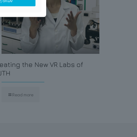
ή όλων
eating the New VR Labs of
UTH
Read more