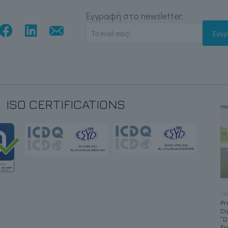
Εγγραφή στο newsletter:
ISO CERTIFICATIONS
May 4, 2026
Ju
Completion of
Pr
Audiovisual Production
Di
“D
Fr