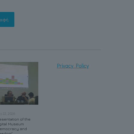
Privacy Policy
ly 22, 2026
May 21, 2026
May 20, 2026
esentation of the
Contributing to the
Creating the New VR
gital Museum
Digital Transformation
Labs of DUTH
emocracy and
of Kavala
eedom”