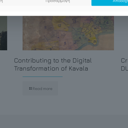
ση
Προσαρμογή
Αποδοχ
Contributing to the Digital
Cr
Transformation of Kavala
D
Read more