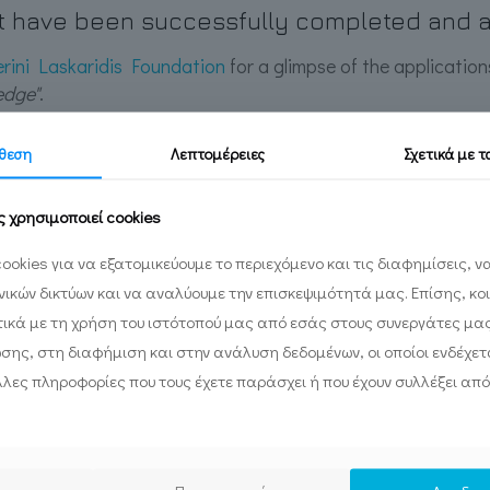
t have been successfully completed and ar
erini Laskaridis Foundation
for a glimpse of the applicatio
edge"
.
rtook and implemented a series of applications featured in t
θεση
Λεπτομέρειες
Σχετικά με 
m the maritime collection, the virtual reality educational g
ou can learn more about the project and our applications o
ς χρησιμοποιεί cookies
ookies για να εξατομικεύουμε το περιεχόμενο και τις διαφημίσεις, 
ωνικών δικτύων και να αναλύουμε την επισκεψιμότητά μας. Επίσης, κο
ικά με τη χρήση του ιστότοπού μας από εσάς στους συνεργάτες μα
ωσης, στη διαφήμιση και στην ανάλυση δεδομένων, οι οποίοι ενδέχετα
λες πληροφορίες που τους έχετε παράσχει ή που έχουν συλλέξει από