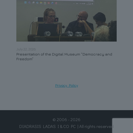
July 22, 2026
May 21
Presentation of the Digital Museum “Democracy and
Contr
Freedom”
Privacy Policy
© 2006 - 2026
DIADRASIS LADAS I & CO PC | All rights reserved