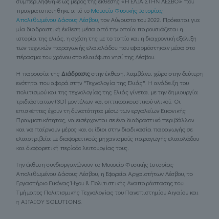
συμπεριλήφθηκε ως μέρος της έκθεσης «Η ΕΛΙΑ ΣΤΗΝ ΛΕΣΒΟ» που
πραγματοποιήθηκε από το
Μουσείο Φυσικής Ιστορίας
Απολιθωμένου Δάσους Λέσβου
, τον Αύγουστο του 2022. Πρόκειται για
μία διαδραστική έκθεση μέσα από την οποία παρουσιάζεται η
ιστορία της ελιάς, η σχέση της με το τοπίο και η διαχρονική εξέλιξη
των τεχνικών παραγωγής ελαιολάδου που εφαρμόστηκαν μέσα στο
πέρασμα του χρόνου στο ελαιόφυτο νησί της Λέσβου.
Η παρουσία της
Διάδρασις
στην έκθεση, λαμβάνει χώρο στην δεύτερη
ενότητα που αφορά στην "Τεχνολογία της Ελιάς". Η ανάδειξη του
πολιτισμού και της τεχνολογίας της Ελιάς γίνεται με την δημιουργία
τριδιάστατων (3D) μοντέλων και οπτικοακουστικού υλικού. Οι
επισκέπτες έχουν τη δυνατότητα μέσω των εργαλείων Εικονικής
Πραγματικότητας, να εισέρχονται σε ένα διαδραστικό περιβάλλον
και να παίρνουν μέρος και οι ίδιοι στην διαδικασία παραγωγής σε
ελαιοτριβεία με διαφορετικούς μηχανισμούς παραγωγής ελαιολάδου
και διαφορετική περίοδο λειτουργίας τους.
Την έκθεση συνδιοργανώνουν το Μουσείο Φυσικής Ιστορίας
Απολιθωμένου Δάσους Λέσβου, η Εφορεία Αρχαιοτήτων Λέσβου, το
Εργαστήριο Εικόνας Ήχου & Πολιτιστικής Αναπαράστασης του
Τμήματος Πολιτισμικής Τεχνολογίας του Πανεπιστημίου Αιγαίου και
η ΑΙΓΑΙΟΥ SOLUTIONS.