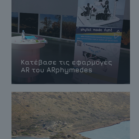
Κατέβασε τις εφαρμογές
ΑR του ARphymedes