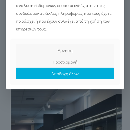
ανάλυση δεδομένων, οι οποίοι ενδέχεται να τις
συνδυάσουν με άλλες πληροφορίες που τους έχετε
παράσχει ή που έχουν συλλέξει από τη χρήση των
υπηρεσιών τους.
Άρνηση
«Ερευνώ – Καινοτομώ»:
Προσαρμογή
Υποβολή αιτήσεων
Αποδοχή όλων